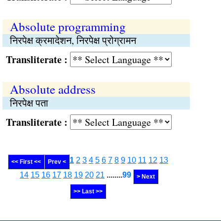
Absolute programming
निरपेक्ष क्रमादेशन, निरपेक्ष प्रोग्रामन
Transliterate :
Absolute address
निरपेक्ष पता
Transliterate :
1
2
3
4
5
6
7
8
9
10
11
12
13
<< First <<
Prev <
14
15
16
17
18
19
20
21
........
99
> Next
>> Last >>