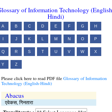
lossary of Information Technology (English
Hindi)
A
B
C
D
E
F
G
H
I
J
K
L
M
N
O
P
Q
R
S
T
U
V
W
X
Y
Z
Please click here to read PDF file
Glossary of Information
Technology (English-Hindi)
Abacus
एवेकस, गिनतारा