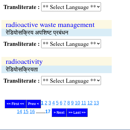
Transliterate :
radioactive waste management
रेडियोसक्रिय अपशिष्ट प्रबंधन
Transliterate :
radioactivity
रेडियोसक्रियता
Transliterate :
1
2
3
4
5
6
7
8
9
10
11
12
13
<< First <<
Prev <
14
15
16
........
17
> Next
>> Last >>