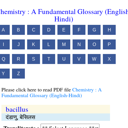
hemistry : A Fundamental Glossary (Englis
Hindi)
A
B
C
D
E
F
G
H
I
J
K
L
M
N
O
P
Q
R
S
T
U
V
W
X
Y
Z
Please click here to read PDF file
Chemistry : A
Fundamental Glossary (English-Hindi)
bacillus
दंडाणु, बेसिलस