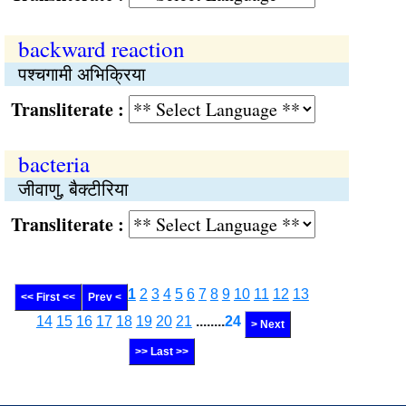
backward reaction
पश्चगामी अभिक्रिया
Transliterate :
bacteria
जीवाणु, बैक्टीरिया
Transliterate :
1
2
3
4
5
6
7
8
9
10
11
12
13
<< First <<
Prev <
14
15
16
17
18
19
20
21
........
24
> Next
>> Last >>