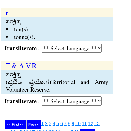
t.
ಸಂಕ್ಷಿಪ್ತ
ton(s).
tonne(s).
Transliterate :
T.& A.V.R.
ಸಂಕ್ಷಿಪ್ತ
(ಬ್ರಿಟಿಷ್‍ ಪ್ರಯೋಗ)Territorial and Army
Volunteer Reserve.
Transliterate :
1
2
3
4
5
6
7
8
9
10
11
12
13
<< First <<
Prev <