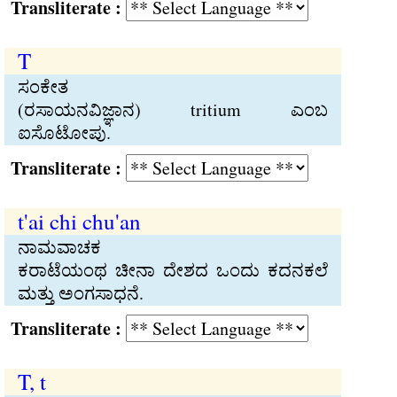
Transliterate :
T
ಸಂಕೇತ
(ರಸಾಯನವಿಜ್ಞಾನ) tritium ಎಂಬ
ಐಸೊಟೋಪು.
Transliterate :
t'ai chi chu'an
ನಾಮವಾಚಕ
ಕರಾಟೆಯಂಥ ಚೀನಾ ದೇಶದ ಒಂದು ಕದನಕಲೆ
ಮತ್ತು ಅಂಗಸಾಧನೆ.
Transliterate :
T, t