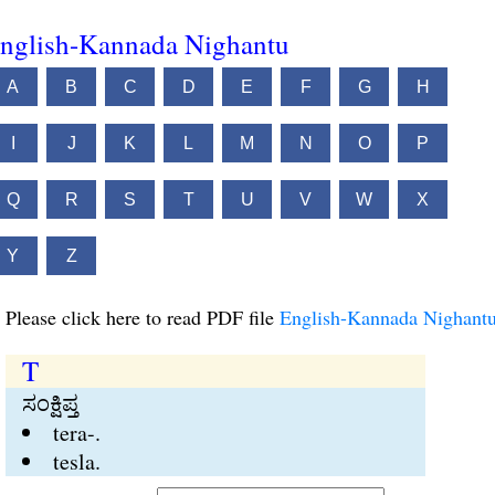
nglish-Kannada Nighantu
A
B
C
D
E
F
G
H
I
J
K
L
M
N
O
P
Q
R
S
T
U
V
W
X
Y
Z
Please click here to read PDF file
English-Kannada Nighant
T
ಸಂಕ್ಷಿಪ್ತ
tera-.
tesla.