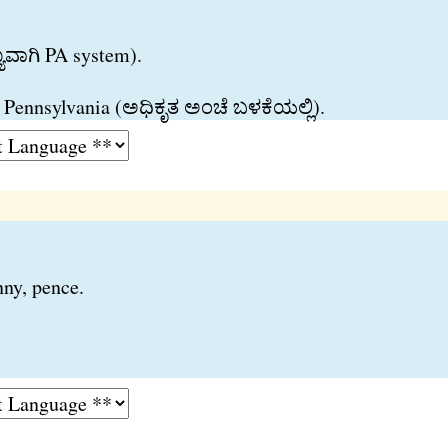
ಯವಾಗಿ PA system).
Pennsylvania (ಅಧಿಕೃತ ಅಂಚೆ ಬಳಕೆಯಲ್ಲಿ).
nny, pence.