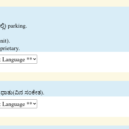
್ಲಿ) parking.
nit).
rietary.
ಧಾತು(ವಿನ ಸಂಕೇತ).