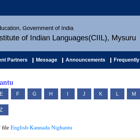
Education, Government of India
nstitute of Indian Languages(CIIL), Mysuru
nt Partners
Message
Announcements
Frequently
antu
E
F
G
H
I
J
K
L
M
Z
 file
English-Kannada Nighantu