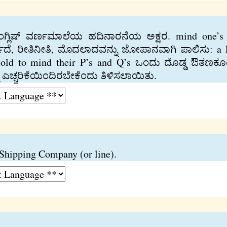
ಲಿಷ್‍ ವರ್ಣಮಾಲೆಯ ಹದಿನಾರನೆಯ ಅಕ್ಷರ. mind one’s P
ಾದೆ, ರೀತಿನೀತಿ, ಮೊದಲಾದವನ್ನು ಜೋಪಾನವಾಗಿ ಪಾಲಿಸು: a la
e told to mind their P’s and Q’s ಒಂದು ದೊಡ್ಡ ಔತಣ
ೆ ಎಚ್ಚರಿಕೆಯಿಂದಿರಬೇಕೆಂದು ತಿಳಿಸಲಾಯಿತು.
 Shipping Company (or line).