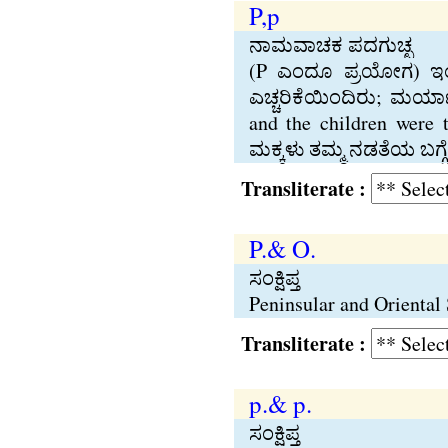
P,p
ನಾಮವಾಚಕ ಪದಗುಚ್ಛ
(P ಎಂದೂ ಪ್ರಯೋಗ) ಇಂಗ್
ಎಚ್ಚರಿಕೆಯಿಂದಿರು; ಮರ್ಯ
and the children wer
ಮಕ್ಕಳು ತಮ್ಮ ನಡತೆಯ ಬಗ್ಗ
Transliterate :
P.& O.
ಸಂಕ್ಷಿಪ್ತ
Peninsular and Oriental
Transliterate :
p.& p.
ಸಂಕ್ಷಿಪ್ತ