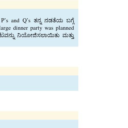
’s and Q’s ತನ್ನ ನಡತೆಯ ಬಗ್ಗೆ
rge dinner party was planned
ಕೂಟವನ್ನು ನಿಯೋಜಿಸಲಾಯಿತು ಮತ್ತು