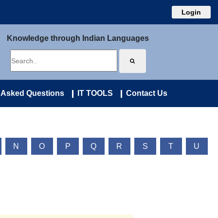
Login
Knowledge through Indian Languages
 Asked Questions
IT TOOLS
Contact Us
N
O
P
Q
R
S
T
U