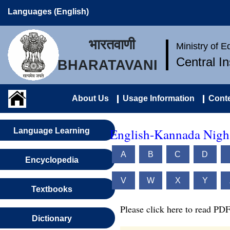
Languages (English)
भारतवाणी
Ministry of 
Central I
BHARATAVANI
About Us
Usage Information
Conte
English-Kannada Nigh
Language Learning
A
B
C
D
Encyclopedia
V
W
X
Y
Textbooks
Please click here to read PDF
Dictionary