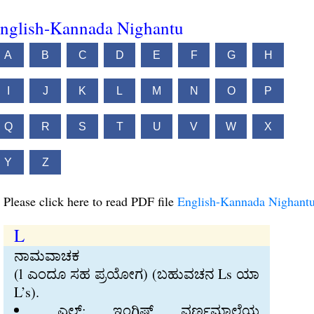
nglish-Kannada Nighantu
A
B
C
D
E
F
G
H
I
J
K
L
M
N
O
P
Q
R
S
T
U
V
W
X
Y
Z
Please click here to read PDF file
English-Kannada Nighant
L
ನಾಮವಾಚಕ
(l ಎಂದೂ ಸಹ ಪ್ರಯೋಗ) (ಬಹುವಚನ Ls ಯಾ
L’s).
ಎಲ್‍: ಇಂಗ್ಲಿಷ್‍ ವರ್ಣಮಾಲೆಯ