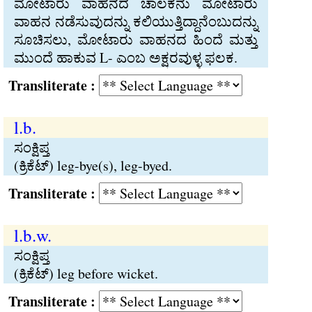
ಮೋಟಾರು ವಾಹನದ ಚಾಲಕನು ಮೋಟಾರು
ವಾಹನ ನಡೆಸುವುದನ್ನು ಕಲಿಯುತ್ತಿದ್ದಾನೆಂಬುದನ್ನು
ಸೂಚಿಸಲು, ಮೋಟಾರು ವಾಹನದ ಹಿಂದೆ ಮತ್ತು
ಮುಂದೆ ಹಾಕುವ L- ಎಂಬ ಅಕ್ಷರವುಳ್ಳ ಫಲಕ.
Transliterate :
l.b.
ಸಂಕ್ಷಿಪ್ತ
(ಕ್ರಿಕೆಟ್‍) leg-bye(s), leg-byed.
Transliterate :
l.b.w.
ಸಂಕ್ಷಿಪ್ತ
(ಕ್ರಿಕೆಟ್‍) leg before wicket.
Transliterate :