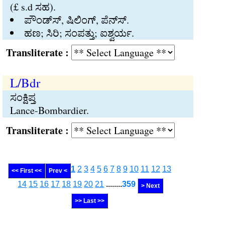
(£ s.d ಸಹ).
ಪೌಂಡ್ಸ್‍, ಷಿಲಿಂಗ್‍, ಪೆನ್ಸ್‍.
ಹಣ; ಸಿರಿ; ಸಂಪತ್ತು; ಐಶ್ವರ್ಯ.
Transliterate :
L/Bdr
ಸಂಕ್ಷಿಪ್ತ
Lance-Bombardier.
Transliterate :
1
2
3
4
5
6
7
8
9
10
11
12
13
<< First <<
Prev <
14
15
16
17
18
19
20
21
........
359
> Next
>> Last >>