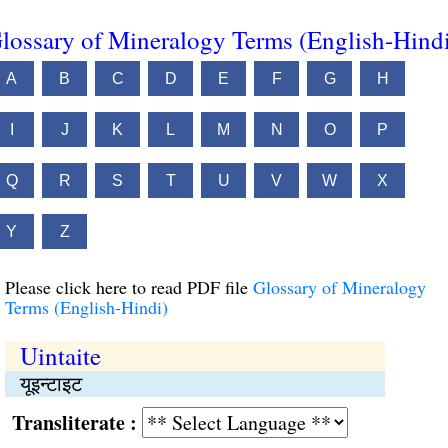
lossary of Mineralogy Terms (English-Hind
A
B
C
D
E
F
G
H
I
J
K
L
M
N
O
P
Q
R
S
T
U
V
W
X
Y
Z
Please click here to read PDF file
Glossary of Mineralogy
Terms (English-Hindi)
Uintaite
यूइन्टाइट
Transliterate :