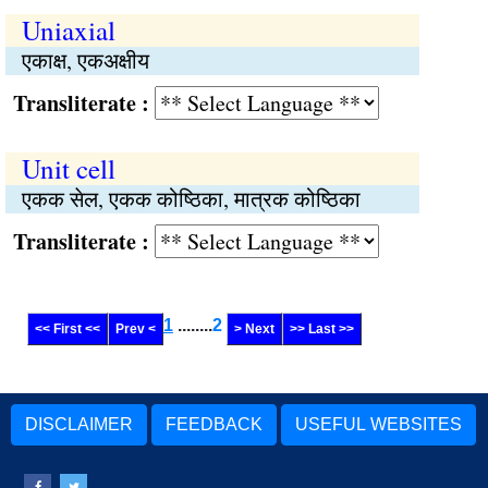
Uniaxial
एकाक्ष, एकअक्षीय
Transliterate :
Unit cell
एकक सेल, एकक कोष्ठिका, मात्रक कोष्ठिका
Transliterate :
1
........
2
<< First <<
Prev <
> Next
>> Last >>
DISCLAIMER
FEEDBACK
USEFUL WEBSITES