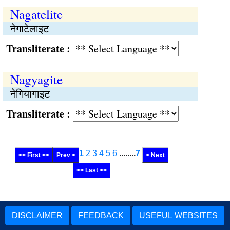
Nagatelite
नेगाटेलाइट
Transliterate :
Nagyagite
नेगियागाइट
Transliterate :
1
2
3
4
5
6
........
7
<< First <<
Prev <
> Next
>> Last >>
DISCLAIMER
FEEDBACK
USEFUL WEBSITES