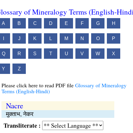
lossary of Mineralogy Terms (English-Hind
A
B
C
D
E
F
G
H
I
J
K
L
M
N
O
P
Q
R
S
T
U
V
W
X
Y
Z
Please click here to read PDF file
Glossary of Mineralogy
Terms (English-Hindi)
Nacre
मुक्ताभ, नेकर
Transliterate :