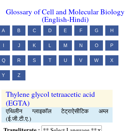
Glossary of Cell and Molecular Biology
(English-Hindi)
A
B
C
D
E
F
G
H
I
J
K
L
M
N
O
P
Q
R
S
T
U
V
W
X
Y
Z
Thylene glycol tetraacetic acid
(EGTA)
एथिलीन ग्लाइकॉल टेट्राऐसीटिक अम्ल
(ई.जी.टी.ए.)
Transliterate :