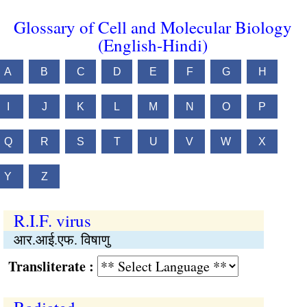
Glossary of Cell and Molecular Biology
(English-Hindi)
A
B
C
D
E
F
G
H
I
J
K
L
M
N
O
P
Q
R
S
T
U
V
W
X
Y
Z
R.I.F. virus
आर.आई.एफ. विषाणु
Transliterate :