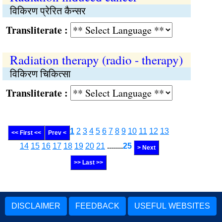
विकिरण प्रेरित कैन्सर
Transliterate :
Radiation therapy (radio - therapy)
विकिरण चिकित्सा
Transliterate :
1
2
3
4
5
6
7
8
9
10
11
12
13
<< First <<
Prev <
14
15
16
17
18
19
20
21
........
25
> Next
>> Last >>
DISCLAIMER
FEEDBACK
USEFUL WEBSITES