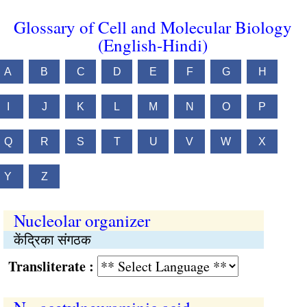
Glossary of Cell and Molecular Biology
(English-Hindi)
A
B
C
D
E
F
G
H
I
J
K
L
M
N
O
P
Q
R
S
T
U
V
W
X
Y
Z
Nucleolar organizer
केंद्रिका संगठक
Transliterate :