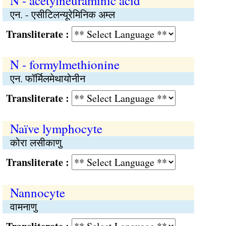
N - acetylneuraminic acid
एन. - एसीटिलन्यूरेमिनिक अम्ल
Transliterate :
N - formylmethionine
एन. फॉर्मिलमेथायोनीन
Transliterate :
Naïve lymphocyte
कोरा लसीकाणु
Transliterate :
Nannocyte
वामनाणु