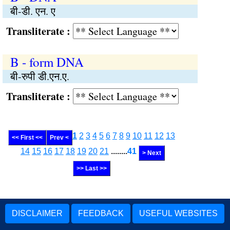
बी-डी. एन. ए
Transliterate :
B - form DNA
बी-रुपी डी.एन.ए.
Transliterate :
1
2
3
4
5
6
7
8
9
10
11
12
13
<< First <<
Prev <
14
15
16
17
18
19
20
21
........
41
> Next
>> Last >>
DISCLAIMER
FEEDBACK
USEFUL WEBSITES