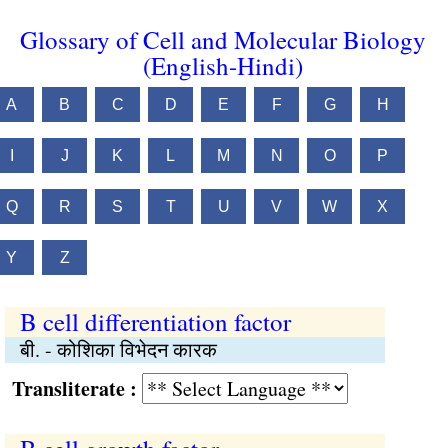
Glossary of Cell and Molecular Biology
(English-Hindi)
A
B
C
D
E
F
G
H
I
J
K
L
M
N
O
P
Q
R
S
T
U
V
W
X
Y
Z
B cell differentiation factor
बी. - कोशिका विभेदन कारक
Transliterate :