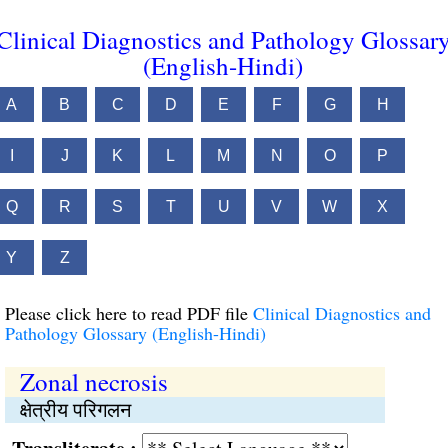
Clinical Diagnostics and Pathology Glossar
(English-Hindi)
A
B
C
D
E
F
G
H
I
J
K
L
M
N
O
P
Q
R
S
T
U
V
W
X
Y
Z
Please click here to read PDF file
Clinical Diagnostics and
Pathology Glossary (English-Hindi)
Zonal necrosis
क्षेत्रीय परिगलन