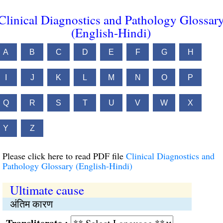
Clinical Diagnostics and Pathology Glossar
(English-Hindi)
A
B
C
D
E
F
G
H
I
J
K
L
M
N
O
P
Q
R
S
T
U
V
W
X
Y
Z
Please click here to read PDF file
Clinical Diagnostics and
Pathology Glossary (English-Hindi)
Ultimate cause
अंतिम कारण