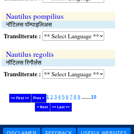
Nautilus pompilius
नॉटिलस पॉम्पाइलिअस
Transliterate :
Nautilus regolis
नॉटिलस रिगौर्लस
Transliterate :
1
2
3
4
5
6
7
8
9
........
10
<< First <<
Prev <
> Next
>> Last >>
DISCLAIMER
FEEDBACK
USEFUL WEBSITES