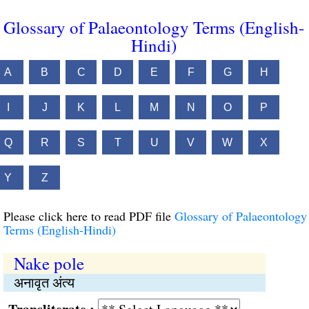
Glossary of Palaeontology Terms (English-
Hindi)
A
B
C
D
E
F
G
H
I
J
K
L
M
N
O
P
Q
R
S
T
U
V
W
X
Y
Z
Please click here to read PDF file
Glossary of Palaeontology
Terms (English-Hindi)
Nake pole
अनावृत अंत्य