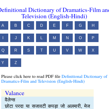
efinitional Dictionary of Dramatics-Film an
Television (English-Hindi)
A
B
C
D
E
F
G
H
I
J
K
L
M
N
O
P
Q
R
S
T
U
V
W
X
Y
Z
Please click here to read PDF file
Definitional Dictionary of
Dramatics-Film and Television (English-Hindi)
Valance
वैलेन्स
छोटा परदा या सजावटी कपड़ा जो अलमारी, मेज