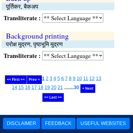
पूर्तिकर, बैकअप
Transliterate :
Background printing
परोक्ष मुद्रण, पृष्ठभूमि मुद्रण
Transliterate :
1
2
3
4
5
6
7
8
9
10
11
12
13
<< First <<
Prev <
14
15
16
17
18
19
20
21
........
30
> Next
>> Last >>
DISCLAIMER
FEEDBACK
USEFUL WEBSITES