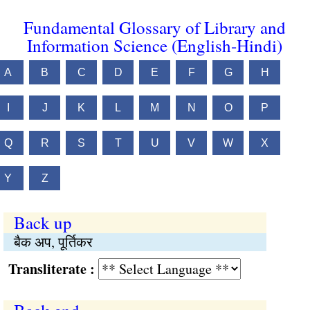
Fundamental Glossary of Library and
Information Science (English-Hindi)
A
B
C
D
E
F
G
H
I
J
K
L
M
N
O
P
Q
R
S
T
U
V
W
X
Y
Z
Back up
बैक अप, पूर्तिकर
Transliterate :