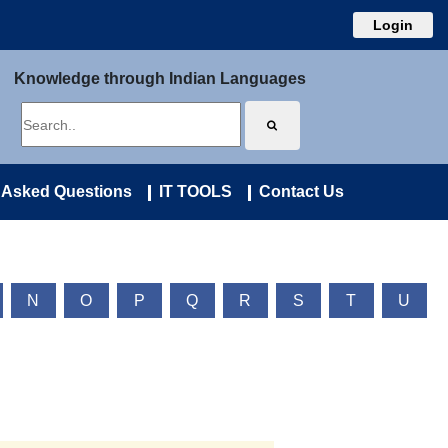
Login
Knowledge through Indian Languages
 Asked Questions
IT TOOLS
Contact Us
N
O
P
Q
R
S
T
U