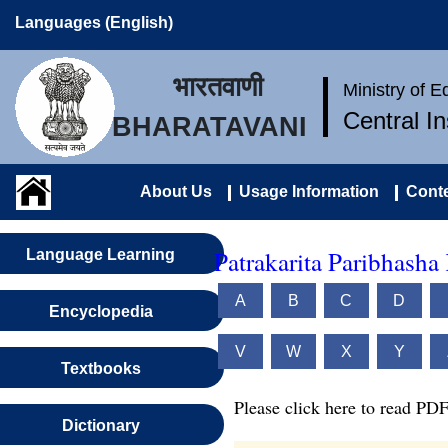
Languages (English)
भारतवाणी
Ministry of 
Central I
BHARATAVANI
About Us
Usage Information
Conte
Patrakarita Paribhasha
Language Learning
A
B
C
D
Encyclopedia
V
W
X
Y
Textbooks
Please click here to read PDF
Dictionary