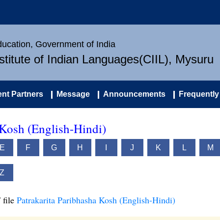
Education, Government of India
nstitute of Indian Languages(CIIL), Mysuru
nt Partners
Message
Announcements
Frequently
 Kosh (English-Hindi)
E
F
G
H
I
J
K
L
M
Z
 file
Patrakarita Paribhasha Kosh (English-Hindi)