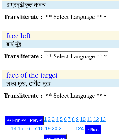
अग्रदृढ़ीकृत कवच
Transliterate :
face left
बाएं मुंह
Transliterate :
face of the target
लक्ष्य मुख, टार्गेट-मुख
Transliterate :
1
2
3
4
5
6
7
8
9
10
11
12
13
<< First <<
Prev <
14
15
16
17
18
19
20
21
........
124
> Next