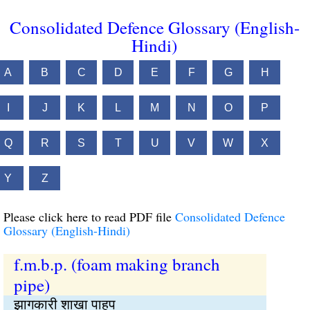
Consolidated Defence Glossary (English-
Hindi)
A
B
C
D
E
F
G
H
I
J
K
L
M
N
O
P
Q
R
S
T
U
V
W
X
Y
Z
Please click here to read PDF file
Consolidated Defence
Glossary (English-Hindi)
f.m.b.p. (foam making branch
pipe)
झागकारी शाखा पाहप