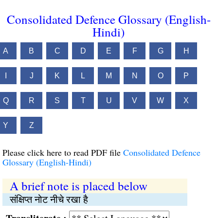
Consolidated Defence Glossary (English-
Hindi)
A
B
C
D
E
F
G
H
I
J
K
L
M
N
O
P
Q
R
S
T
U
V
W
X
Y
Z
Please click here to read PDF file
Consolidated Defence
Glossary (English-Hindi)
A brief note is placed below
संक्षिप्‍त नोट नीचे रखा है