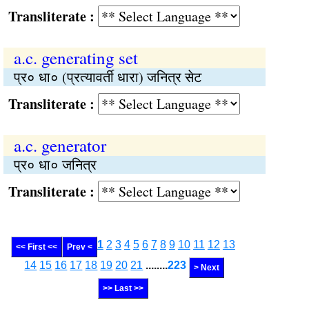
Transliterate :
a.c. generating set
प्र० धा० (प्रत्यावर्ती धारा) जनित्र सेट
Transliterate :
a.c. generator
प्र० धा० जनित्र
Transliterate :
1
2
3
4
5
6
7
8
9
10
11
12
13
<< First <<
Prev <
14
15
16
17
18
19
20
21
........
223
> Next
>> Last >>