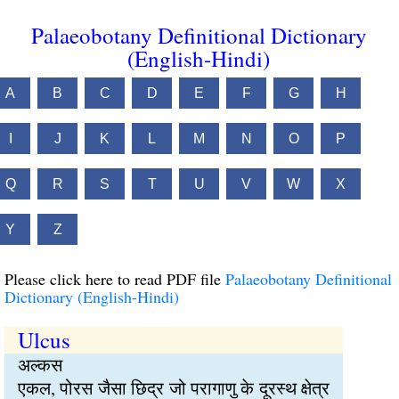
Palaeobotany Definitional Dictionary
(English-Hindi)
A
B
C
D
E
F
G
H
I
J
K
L
M
N
O
P
Q
R
S
T
U
V
W
X
Y
Z
Please click here to read PDF file
Palaeobotany Definitional
Dictionary (English-Hindi)
Ulcus
अल्कस
एकल, पोरस जैसा छिद्र जो परागाणु के दूरस्थ क्षेत्र