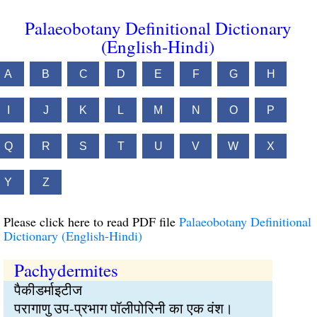
Palaeobotany Definitional Dictionary
(English-Hindi)
A
B
C
D
E
F
G
H
I
J
K
L
M
N
O
P
Q
R
S
T
U
V
W
X
Y
Z
Please click here to read PDF file
Palaeobotany Definitional
Dictionary (English-Hindi)
Pachydermites
पैकीडर्माइटीज
परागाणु उप-प्रभाग पॉलीपोरिनी का एक वंश।