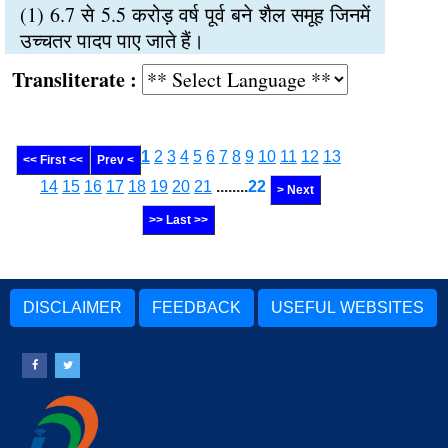
(1) 6.7 से 5.5 करोड़ वर्ष पूर्व बने शैल समूह जिनमें
उच्चतर पादप पाए जाते हैं।
Transliterate :
1
2
3
4
5
6
7
8
9
10
11
12
13
<< First <<
Prev <
14
15
16
17
18
19
20
21
........
22
> Next
>> Last >>
DISCLAIMER
FEEDBACK
USEFUL WEBSITES