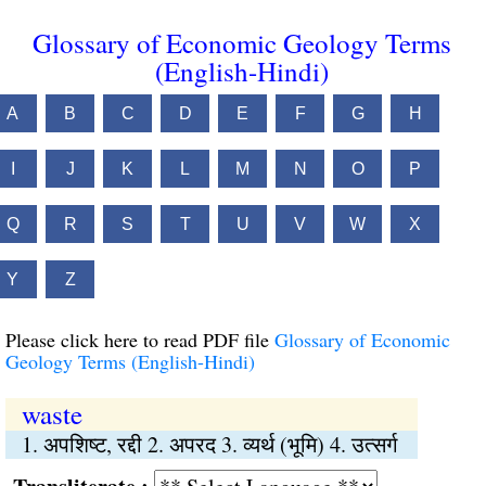
Glossary of Economic Geology Terms
(English-Hindi)
A
B
C
D
E
F
G
H
I
J
K
L
M
N
O
P
Q
R
S
T
U
V
W
X
Y
Z
Please click here to read PDF file
Glossary of Economic
Geology Terms (English-Hindi)
waste
1. अपशिष्ट, रद्दी 2. अपरद 3. व्यर्थ (भूमि) 4. उत्सर्ग