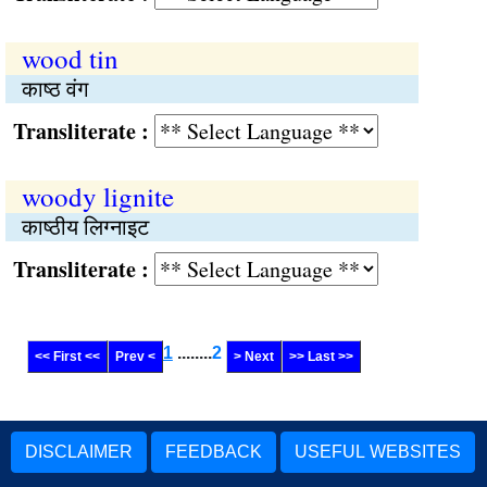
wood tin
काष्ठ वंग
Transliterate :
woody lignite
काष्ठीय लिग्नाइट
Transliterate :
1
........
2
<< First <<
Prev <
> Next
>> Last >>
DISCLAIMER
FEEDBACK
USEFUL WEBSITES