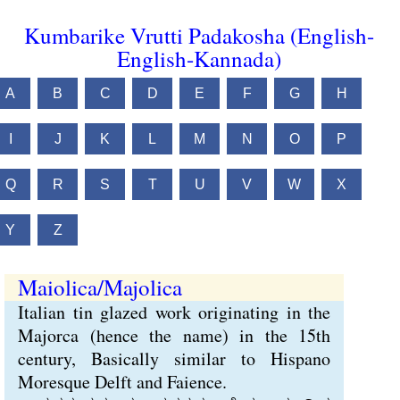
Kumbarike Vrutti Padakosha (English-
English-Kannada)
A
B
C
D
E
F
G
H
I
J
K
L
M
N
O
P
Q
R
S
T
U
V
W
X
Y
Z
Maiolica/Majolica
Italian tin glazed work originating in the
Majorca (hence the name) in the 15th
century, Basically similar to Hispano
Moresque Delft and Faience.