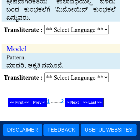
ಕ್ರೀಟೆನಾಗರಿಕತೆಯ ಕಾಲಾವಧಿಯಲ್ಲಿ ಬೆಳೆದು
ಬಂದ ಕುಂಭಕಲೆಗೆ 'ಮಿನೋಯಿನ್' ಕುಂಭಕಲೆ
ಎನ್ನುವರು.
Transliterate :
Model
Pattern.
ಮಾದರಿ, ಆಕೃತಿ ನಮೂನೆ.
Transliterate :
1
........
2
<< First <<
Prev <
> Next
>> Last >>
DISCLAIMER
FEEDBACK
USEFUL WEBSITES