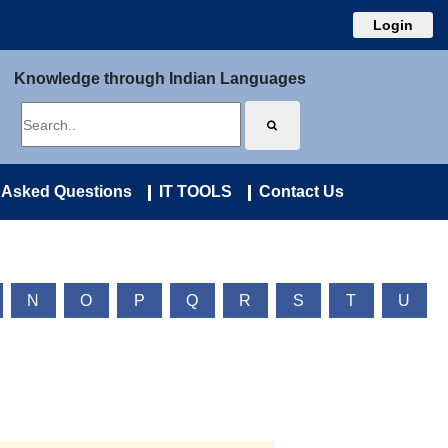
Login
Knowledge through Indian Languages
 Asked Questions
IT TOOLS
Contact Us
N
O
P
Q
R
S
T
U