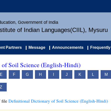
Education, Government of India
nstitute of Indian Languages(CIIL), Mysuru
nt Partners
Message
Announcements
Frequently
 of Soil Science (English-Hindi)
E
F
G
H
I
J
K
L
M
Z
 file
Definitional Dictionary of Soil Science (English-Hindi)