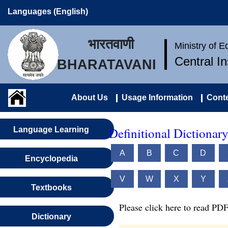
Languages (English)
भारतवाणी
Ministry of 
Central I
BHARATAVANI
About Us
Usage Information
Conte
Definitional Dictionary
Language Learning
A
B
C
D
Encyclopedia
V
W
X
Y
Textbooks
Please click here to read PDF
Dictionary