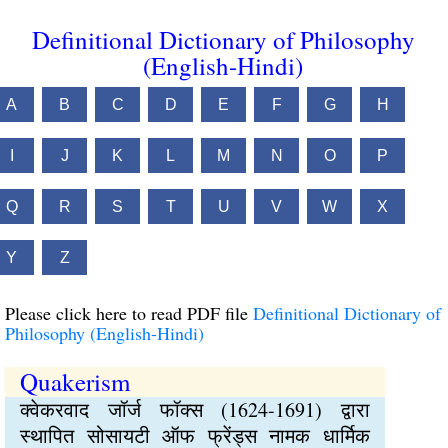
Definitional Dictionary of Philosophy
(English-Hindi)
A
B
C
D
E
F
G
H
I
J
K
L
M
N
O
P
Q
R
S
T
U
V
W
X
Y
Z
Please click here to read PDF file
Definitional Dictionary of
Philosophy (English-Hindi)
Quakerism
क्वेकरवाद जॉर्ज फॉक्स (1624-1691) द्वारा
स्थापित सोसायटी ऑफ फ्रेंड्स नामक धार्मिक