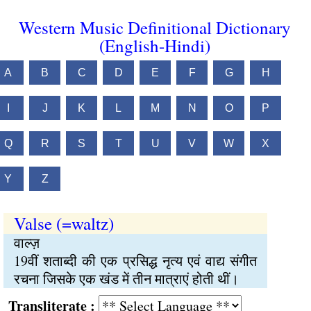
Western Music Definitional Dictionary
(English-Hindi)
A
B
C
D
E
F
G
H
I
J
K
L
M
N
O
P
Q
R
S
T
U
V
W
X
Y
Z
Valse (=waltz)
वाल्ज़
19वीं शताब्दी की एक प्रसिद्ध नृत्य एवं वाद्य संगीत
रचना जिसके एक खंड में तीन मात्राएं होती थीं।
Transliterate :