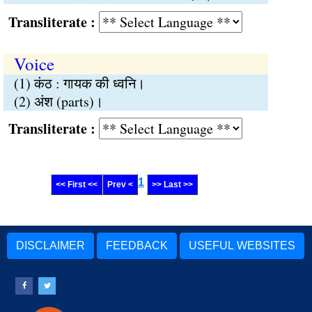
Transliterate :
Voice
(1) कंठ : गायक की ध्वनि।
(2) अंश (parts)।
Transliterate :
1
<< First <<
Prev <
>> Last >>
DISCLAIMER
FEEDBACK
USEFUL WEBSITES