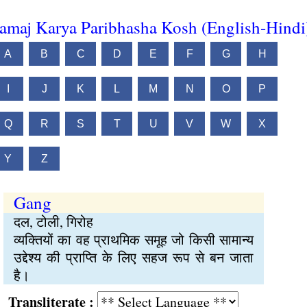
amaj Karya Paribhasha Kosh (English-Hindi
A
B
C
D
E
F
G
H
I
J
K
L
M
N
O
P
Q
R
S
T
U
V
W
X
Y
Z
Gang
दल, टोली, गिरोह
व्यक्तियों का वह प्राथमिक समूह जो किसी सामान्य
उद्देश्य की प्राप्ति के लिए सहज रूप से बन जाता
है।
Transliterate :