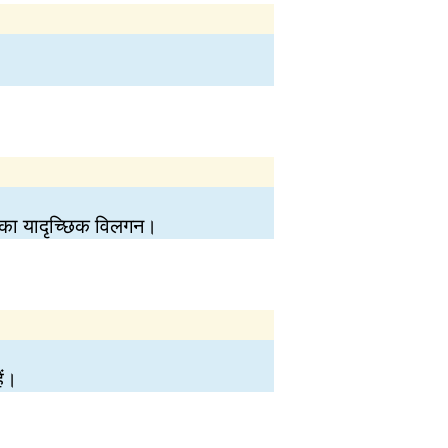
ों का यादृच्छिक विलगन।
ैं।