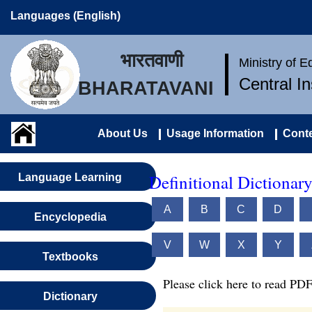
Languages (English)
भारतवाणी
Ministry of 
Central I
BHARATAVANI
About Us
Usage Information
Conte
Definitional Dictionar
Language Learning
A
B
C
D
Encyclopedia
V
W
X
Y
Textbooks
Please click here to read PDF
Dictionary