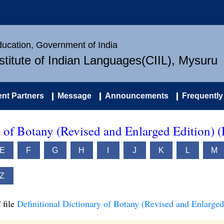
Education, Government of India
nstitute of Indian Languages(CIIL), Mysuru
nt Partners
Message
Announcements
Frequently
y of Botany (Revised and Enlarged Edition) 
E
F
G
H
I
J
K
L
M
Z
 file
Definitional Dictionary of Botany (Revised and Enlarged