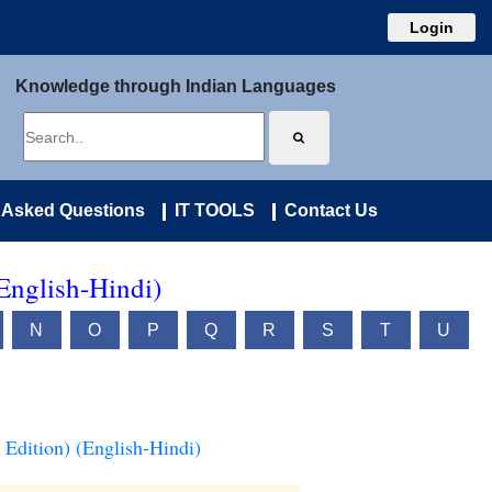
Login
Knowledge through Indian Languages
 Asked Questions
IT TOOLS
Contact Us
(English-Hindi)
N
O
P
Q
R
S
T
U
 Edition) (English-Hindi)