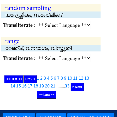
random sampling
യാദൃച്ഛികം, സാബ്ലിംങ്
Transliterate :
range
റേഞ്ച്, വനഭാഗം, വിസ്തൃതി
Transliterate :
1
2
3
4
5
6
7
8
9
10
11
12
13
<< First <<
Prev <
14
15
16
17
18
19
20
21
........
33
> Next
>> Last >>