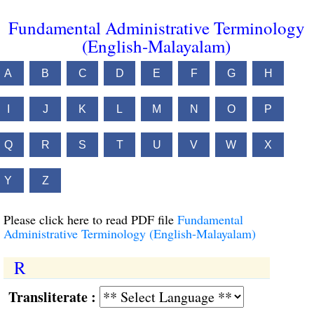
Fundamental Administrative Terminology
(English-Malayalam)
A
B
C
D
E
F
G
H
I
J
K
L
M
N
O
P
Q
R
S
T
U
V
W
X
Y
Z
Please click here to read PDF file
Fundamental
Administrative Terminology (English-Malayalam)
R
Transliterate :