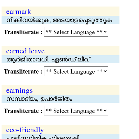
earmark
നീക്കിവയ്ക്കുക, അടയാളപ്പെടുത്തുക
Transliterate :
earned leave
ആര്‍ജിതാവധി, ഏണ്‍ഡ് ലീവ്
Transliterate :
earnings
സമ്പാദ്യം, ഉപാര്‍ജിതം
Transliterate :
eco-friendly
പാരിസ്ഥിതിക ഹിതൈഷി