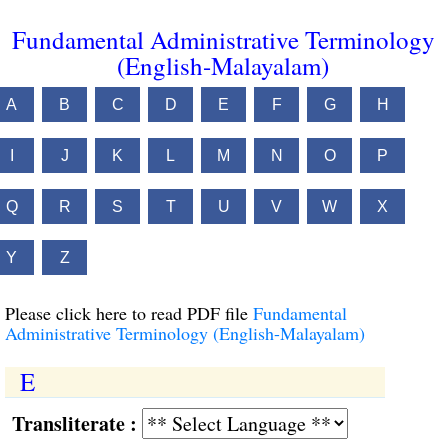
Fundamental Administrative Terminology
(English-Malayalam)
A
B
C
D
E
F
G
H
I
J
K
L
M
N
O
P
Q
R
S
T
U
V
W
X
Y
Z
Please click here to read PDF file
Fundamental
Administrative Terminology (English-Malayalam)
E
Transliterate :