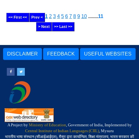
1
2
3
4
5
6
7
8
9
10
........
11
<< First <<
Prev <
> Next
>> Last >>
DISCLAIMER
FEEDBACK
USEFUL WEBSITES
A Project by
Ministry of Education
, Government of India, Implemented by
Central Institute of Indian Languages (CIIL)
, Mysuru
भारतीय भाषा संस्थान (सीआईआईएल), मैसूर द्वारा कार्यान्वित, शिक्षा मंत्रालय, भारत सरकार की