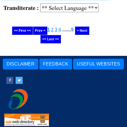
Transliterate :
1
2
3
4
........
5
<< First <<
Prev <
> Next
>> Last >>
DISCLAIMER
FEEDBACK
USEFUL WEBSITES