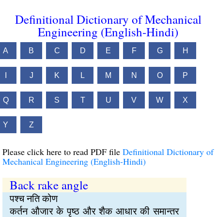
Definitional Dictionary of Mechanical
Engineering (English-Hindi)
A
B
C
D
E
F
G
H
I
J
K
L
M
N
O
P
Q
R
S
T
U
V
W
X
Y
Z
Please click here to read PDF file
Definitional Dictionary of
Mechanical Engineering (English-Hindi)
Back rake angle
पश्च नति कोण
कर्तन औजार के पृष्ठ और शैक आधार की समान्तर