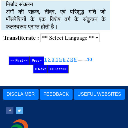
निर्बाद संचलन
अंगों की सहज, तीव्र, एवं परिशुद्ध गति जो
माँसपेशियों के एक विशेष वर्ग के संकुचन के
फलस्वरूप प्राप्त होती है।
Transliterate :
1
2
3
4
5
6
7
8
9
........
10
<< First <<
Prev <
> Next
>> Last >>
DISCLAIMER
FEEDBACK
USEFUL WEBSITES