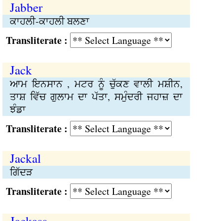
Jabber
ਕਾਹਲੀ-ਕਾਹਲੀ ਬਲਣਾ
Transliterate :
Jack
ਆਮ ਇਨਸਾਨ , ਮਟਰ ਨੂੰ ਚੁੱਕਣ ਵਾਲੀ ਮਸ਼ੀਨ,
ਤਾਸ਼ ਵਿੱਚ ਗੁਲਾਮ ਦਾ ਪੱਤਾ, ਸਮੁੰਦਰੀ ਜਹਾਜ਼ ਦਾ
ਝੰਡਾ
Transliterate :
Jackal
ਗਿੱਦੜ
Transliterate :
Jackass