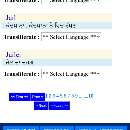
Jail
ਕੈਦਖਾਨਾ , ਕੈਦਖਾਨਾ ਨੇ ਵਿਚ ਰੱਖਣਾ
Transliterate :
Jailer
ਜੇਲ ਦਾ ਦਰਗਾ
Transliterate :
1
2
3
4
5
6
7
8
9
........
10
<< First <<
Prev <
> Next
>> Last >>