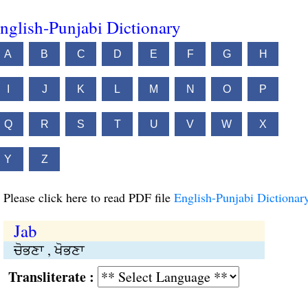
nglish-Punjabi Dictionary
A
B
C
D
E
F
G
H
I
J
K
L
M
N
O
P
Q
R
S
T
U
V
W
X
Y
Z
Please click here to read PDF file
English-Punjabi Dictionar
Jab
ਚੋਭਣਾ , ਖੋਭਣਾ
Transliterate :