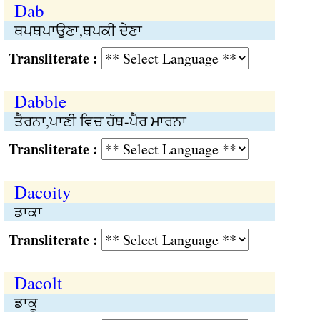
Dab
ਥਪਥਪਾਉਣਾ,ਥਪਕੀ ਦੇਣਾ
Transliterate :
Dabble
ਤੈਰਨਾ,ਪਾਣੀ ਵਿਚ ਹੱਥ-ਪੈਰ ਮਾਰਨਾ
Transliterate :
Dacoity
ਡਾਕਾ
Transliterate :
Dacolt
ਡਾਕੂ