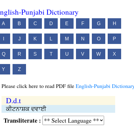
nglish-Punjabi Dictionary
A
B
C
D
E
F
G
H
I
J
K
L
M
N
O
P
Q
R
S
T
U
V
W
X
Y
Z
Please click here to read PDF file
English-Punjabi Dictionar
D.d.t
ਕੀਟਨਾਸ਼ਕ ਦਵਾਈ
Transliterate :