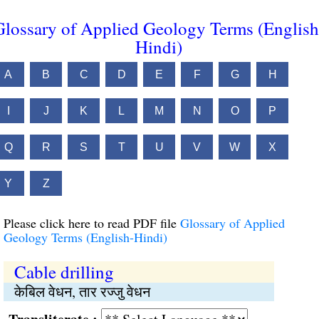
Glossary of Applied Geology Terms (English
Hindi)
A
B
C
D
E
F
G
H
I
J
K
L
M
N
O
P
Q
R
S
T
U
V
W
X
Y
Z
Please click here to read PDF file
Glossary of Applied
Geology Terms (English-Hindi)
Cable drilling
केबिल वेधन, तार रज्जु वेधन