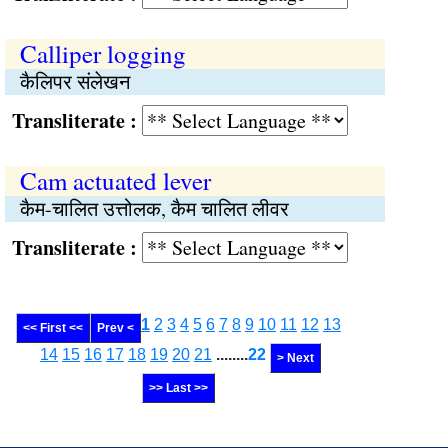
Calliper logging
कैलिपर संलेखन
Transliterate :
Cam actuated lever
कैम-चालित उत्तोलक, कैम चालित लीवर
Transliterate :
1
2
3
4
5
6
7
8
9
10
11
12
13
<< First <<
Prev <
14
15
16
17
18
19
20
21
........
22
> Next
>> Last >>