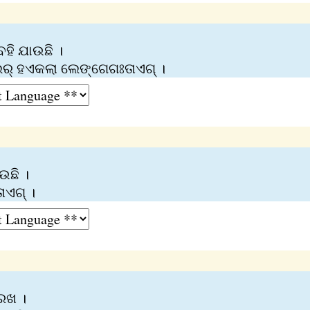
ବହି ଯାଉଛି ।
ୁଲୁର୍‌ ହଏକଲା ଲେଙ୍ଗେଗଃତାଏଗ୍‍ ।
ଉଛି ।
ାଏଗ୍‌ ।
ରଖ ।