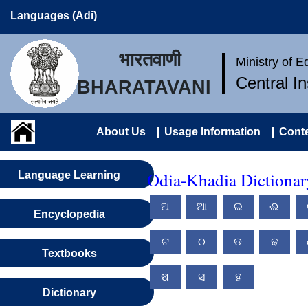
Languages (Adi)
भारतवाणी
Ministry of 
Central I
BHARATAVANI
About Us
Usage Information
Conte
Odia-Khadia Dictionar
Language Learning
ଅ
ଆ
ଇ
ଈ
Encyclopedia
ଟ
ଠ
ଡ
ଢ
Textbooks
ଷ
ସ
ହ
Dictionary