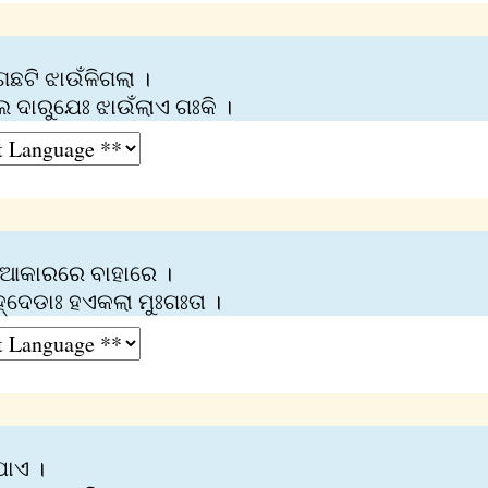
ଛଟି ଝାଉଁଳିଗଲା ।
ଲ ଦାରୁଯେଃ ଝାଉଁଲାଏ ଗଃକି ।
 ଆକାରରେ ବାହାରେ ।
ହ୍‌ଦେଡାଃ ହଏକଲା ମୁଃଗଃତା ।
ଯାଏ ।