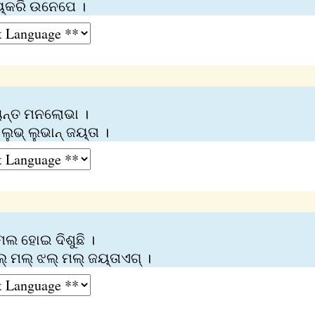
ାୟ୍‌କରି ଉନେପେ ।
ୟନ୍ତ ମନଲୋଭା ।
ୁଭ୍‍ ଲୁଭାନ୍‍ ଜୟ୍‌ତା ।
ଲ ହୋ‌ଇ ଦିଶୁଛି ।
ମଲ୍‍ ଝଲ୍‍ ମଲ୍‍ ଜୟ୍‌ତାଏଗ୍‍ ।