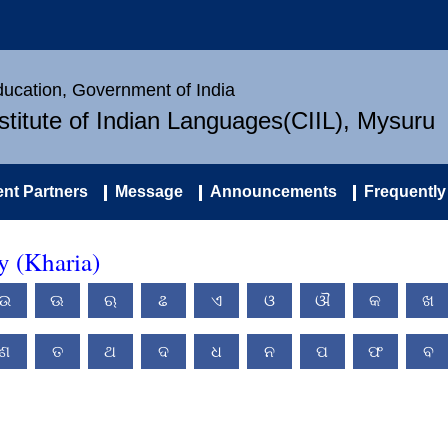
Education, Government of India
nstitute of Indian Languages(CIIL), Mysuru
nt Partners
Message
Announcements
Frequently
y (Kharia)
ଉ
ଊ
ଋ
ଌ
ଏ
ଓ
ଔ
କ
ଖ
ଣ
ତ
ଥ
ଦ
ଧ
ନ
ପ
ଫ
ବ