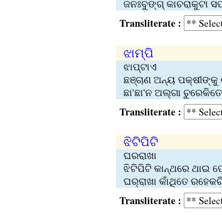
ଜନଃବୁଙ୍ଗ୍ କାଚରାକୁଟା ସ
Transliterate :
ଝାମ୍ପି
ଝାପ୍‌ଟାଏ
ଛଞ୍ଚାଣ ଅନ୍ୟ ପକ୍ଷୀଙ୍କୁ 
ଛା'ଛା'ନ ଅଲ୍‌ଗା ଚୁରେକିତେ/
Transliterate :
ଝିଟିପିଟି
ଘରରାଖା
ଝିଟିପିଟି କାନ୍ଥରେ ଥାଇ 
ଘର୍‌ରାଖା କାଁଥିତେ ରହେକ
Transliterate :