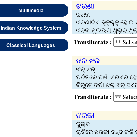
ଝରଣା
Multimedia
ଝର୍‌ନା
ଝରଣାଟିଏ କୁଳୁକୁଳୁ ହୋ‌ଇ 
Indian Knowledge System
ଝର୍‌ନା ମୁଇଙ୍ଗ୍ ଖୁଲୁର୍‌ ଖ
Transliterate :
Classical Languages
ଝର ଝର
ଝର୍‌ ଝର୍‌
ପର୍ବତରେ ବର୍ଷା ଝରଝର ହେ
ବିରୁତେ ବର୍ଷା ଝର୍‌ ଝର୍‌ ହଏତ
Transliterate :
ଝରକା
ଜୁଲ୍‌କା
ରାତିରେ ଝରକା ବନ୍ଦ କରି 