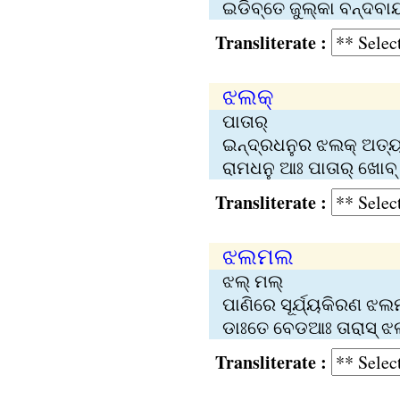
ଇଡିବ୍‌ତେ ଜୁଲ୍‌କା ବନ୍ଦବ
Transliterate :
ଝଲକ୍‌
ପାତାର୍‍
ଇନ୍ଦ୍ରଧନୁର ଝଲକ୍‌ ଅତ୍
ରାମଧନୁ ଆଃ ପାତାର୍‍ ଖୋବ୍‍ ଲ
Transliterate :
ଝଲମଲ
ଝଲ୍‍ ମଲ୍‌
ପାଣିରେ ସୂର୍ଯ୍ୟକିରଣ ଝଲମ
ଡାଃତେ ବେଡଆଃ ତାରାସ୍‍ ଝଲ୍‍ 
Transliterate :