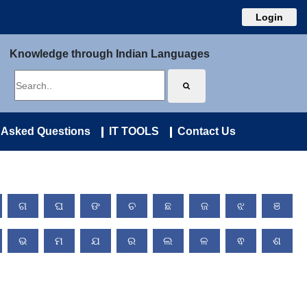
Login
Knowledge through Indian Languages
 Asked Questions
IT TOOLS
Contact Us
ଗ
ଘ
ଙ
ଚ
ଛ
ଜ
ଝ
ଞ
ଭ
ମ
ଯ
ର
ଲ
ଳ
ଵ
ଶ