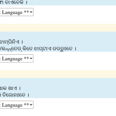
ଫା ବାଏତେକି ।
ଝାମ୍ପିନିଏ ।
କନ୍‌ନ୍ତେଡ୍‌ କିତେ ଝାପ୍‌ଟାଏ ଡଡ୍‌ଡୁଃତେ ।
ପୋକ ଖାଏ ।
ରି ତିଜୋନଃତେ ।