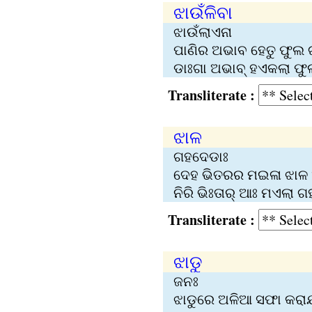
ଝାଉଁଳିବା
ଝାଉଁଲାଏନା
ପାଣିର ଅଭାବ ହେତୁ ଫୁଲ ଗ
ଡାଃଗା ଅଭାବ୍‍ ହଏକଲା ଫୁ
Transliterate :
ଝାଳ
ଗହଦେଡାଃ
ଦେହ ଭିତରର ମ‌ଇଳା ଝାଳ
ନିରି ଭିଃତାର୍‍ ଆଃ ମଏଲା ଗ
Transliterate :
ଝାଡୁ
ଜନଃ
ଝାଡୁରେ ଅଳିଆ ସଫା କରା