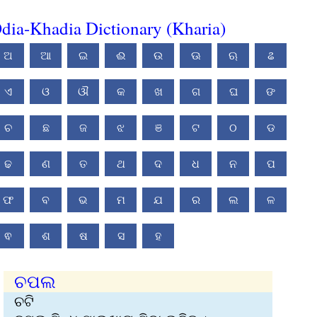
dia-Khadia Dictionary (Kharia)
ଅ
ଆ
ଇ
ଈ
ଉ
ଊ
ଋ
ଌ
ଏ
ଓ
ଔ
କ
ଖ
ଗ
ଘ
ଙ
ଚ
ଛ
ଜ
ଝ
ଞ
ଟ
ଠ
ଡ
ଢ
ଣ
ତ
ଥ
ଦ
ଧ
ନ
ପ
ଫ
ବ
ଭ
ମ
ଯ
ର
ଲ
ଳ
ଵ
ଶ
ଷ
ସ
ହ
ଚପଲ
ଚଟି