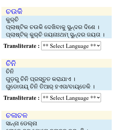
ଚ‌ଉକି
କୁର୍‌ଚି
ପ୍ଲାଷ୍ଟିକ ଚ‌ଉକି ଦେଖିବାକୁ ସୁନ୍ଦର ଦିଶେ ।
ପ୍ଲାଷ୍ଟିକ୍‍ କୁର୍‌ଚି ଜୟନାଃଥମ୍‌ ସୁନ୍ଦର ଜୟତା ।
Transliterate :
ଚିନି
ଚିନି
ଗୁଡ଼ରୁ ଚିନି ପ୍ରସ୍ତୁତ କରାଯାଏ ।
ଗୁଡୋତାୟ୍‌ ଚିନି ତିଆର୍‌ ହଏତା/ବାୟ୍‌ତେକି ।
Transliterate :
ଚଳାଚଳ
ସାନ୍‌ନା ଡେଲ୍‌ନା