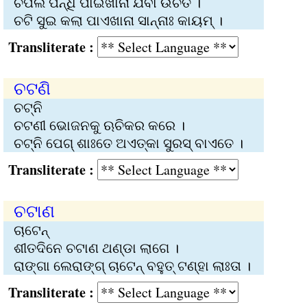
ଚପଲ ପିନ୍ଧି ପାଇଖାନା ଯିବା ଉଚିତ ।
ଚଟି ସୁଇ କଲା ପାଏଖାନା ସାନ୍‌ନାଃ କାୟମ୍‌ ।
Transliterate :
ଚଟଣି
ଚଟ୍‌ନି
ଚଟଣୀ ଭୋଜନକୁ ଋଚିକର କରେ ।
ଚଟ୍‌ନି ପେଗ୍‌ ଶାଃତେ ଅଏତ୍‌କା ସୁରସ୍‌ ବାଏତେ ।
Transliterate :
ଚଟାଣ
ଚାଟେନ୍‍
ଶୀତଦିନେ ଚଟାଣ ଥଣ୍ଡା ଲାଗେ ।
ରାଙ୍ଗା ଲେରାଙ୍ଗ୍ ଚାଟେନ୍‌ ବହୁତ୍‌ ଟଣ୍‌ହା ଲାଃତା ।
Transliterate :