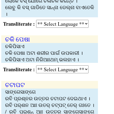
ଲୋକେ ବସ୍‍ ଯୋଗେ ଚଳାଚଳ କରନ୍ତି ।
ଲେବୁ କି ବସ୍‌ ଗାଡିତେ ସାନ୍‌ନା ଡେଲ୍‌ନା ବାଏତେକି
।
Transliterate :
ଚକି ପେଷା
ଚକିପିସାଏ
ଚକି ପେଷା ଅଟା ଶରୀର ପାଇଁ ଉପକାରୀ ।
ଚକିପିସାଏ ଅଟା ନିରିଆଃଥମ୍‌ ଭଲହାଏ ।
Transliterate :
ଚଟାପଟ
ସାଙ୍ଗେସାଙ୍ଗେ
ରବି ପ୍ରଶ୍ନର ଉତ୍ତର ଚଟାପଟ ଦେଇଥାଏ ।
ରବି ପର୍‌ଶନ ଆଃ ଉତର୍‌ ଚଟ୍‌ପଟ୍‌ ତେର୍‌ ଗଃତେ ।
/ ରବି ପର୍‌ଶନ୍‌ ଆଃ ଉତ୍ତର ସାଙ୍ଗେସାଙ୍ଗେ