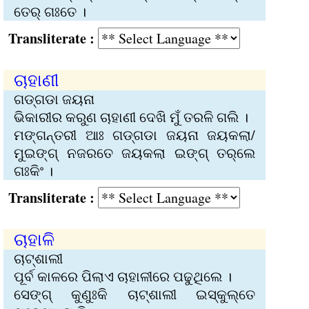
ତେର୍‌ ଗଃତେ ।
Transliterate :
ଚାହାଣୀ
ଗଡ୍‌ଗଡା ଜୟନା
ଭିକାରୀର କରୁଣ ଚାହାଣୀ ଦେଖି ମୁଁ ତରଳି ଗଲି ।
ମଙ୍ଗନ୍ତରୀ ଆଃ ଗଡ୍‌ଗଡା ଜୟନା ଜୟକଲା/
ମୁଇଙ୍ଗ୍ ନଜରତେ ଜୟକଲା ଇଙ୍ଗ୍ ତର୍‌ଲେ
ଗଃକିଂ ।
Transliterate :
ଚାହାଳି
ଚାଟ୍‌ଶାଲୀ
ପୂର୍ବ କାଳରେ ପିଲାଏ ଚାହାଳୀରେ ପଢୁଥିଲେ ।
ସେଙ୍ଗ୍ କୁଣୁଃକି ଚାଟ୍‌ଶାଲୀ ଇସ୍କୁଲ୍‌ତେ