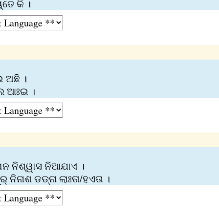
‌ତେ କି ।
 ଅଛି ।
ଲେ ଆଃଇ ।
ଘନ ନିଶ୍ୱାସ ନିଆଯାଏ ।
ର୍‌ ନିନାଶ ଡଡ୍‌ନା ଲାଃତା/ହଏତା ।