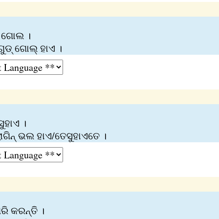
ି ଗୋଲ ।
ୁଡ୍‌ ଗୋଲ୍‌ ହାଏ ।
ୁହାଏ ।
ାଗିନ୍‍ ଭଲ ହାଏ/ତେସୁହାଏତେ ।
ରି କରନ୍ତି ।