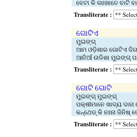
ବେଟା କି ଲଃଖାତେ ବାଟି ବାୟ
Transliterate :
ଗୋଟିଏ
ମୁଇଙ୍ଗ୍
ଆମ ଓଡ଼ିଶାର ଗୋଟିଏ ଦିଗର
ଆନିଆଁ ଉଡିଶା ମୁଇଙ୍ଗ୍ ପାର ସ
Transliterate :
ଗୋଟି ଗୋଟି
ମୁଇଙ୍ଗ୍ ମୁଇଙ୍ଗ୍
ପକ୍ଷୀମାନେ ଖାଦ୍ୟ ଦାନା ଗ
କନ୍‌‍ଥେଡ୍‌ କି ନଃନା ଜିନିଷ୍
Transliterate :