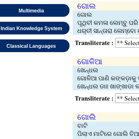
ଗୋଲ
Multimedia
ଗୋଲ
ପୃଥିବୀ କମଳା ଲେମ୍ବୁ ପର
Indian Knowledge System
ଧର୍‌ତୀ ସାନ୍‌ତାରା ଲେମ୍ବୋ ଗ
Transliterate :
Classical Languages
ଗୋଳିଆ
ଖେନ୍ଧଲ
ଗୋଳିଆ ପାଣି କଙ୍କଡ଼ାକୁ ସ
ଖେନ୍ଧଲ ଡାଃ ଖାଙ୍ଖାଡା ଲ
Transliterate :
ଗୋଲି
ବାଟି
ପିଲାଏ ମାଟିରେ ଗୋଲି ତିଆ