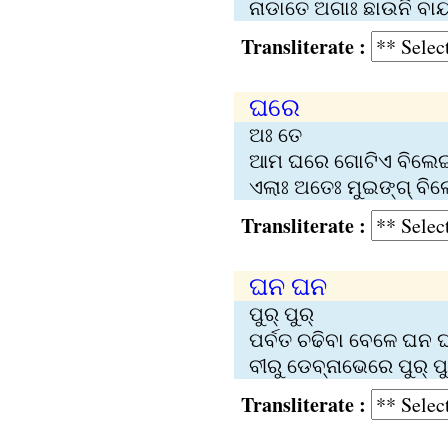
ନାଡାତେ ଅଗାଃ ଛାଉନି ବାୟ୍
Transliterate :
ଘରେ
ଅଃ ତେ
ଆମ ଘରେ ଗୋଟିଏ ବିଲେଇ
ଏଲାଃ ଅତେଃ ମୁଇଙ୍ଗ୍ ବି
Transliterate :
ଘନ ଘନ
ପୁର୍‌ ପୁର୍‌
ପର୍ବତ ଚଢିବା ବେଳେ ଘନ 
ବୀରୁ ଡେବ୍‌ନାଭେରେ ପୁର୍‌ ପୁ
Transliterate :