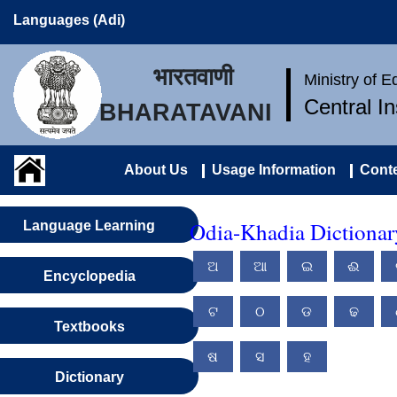
Languages (Adi)
भारतवाणी
Ministry of 
Central I
BHARATAVANI
About Us
Usage Information
Conte
Odia-Khadia Dictionar
Language Learning
ଅ
ଆ
ଇ
ଈ
Encyclopedia
ଟ
ଠ
ଡ
ଢ
Textbooks
ଷ
ସ
ହ
Dictionary