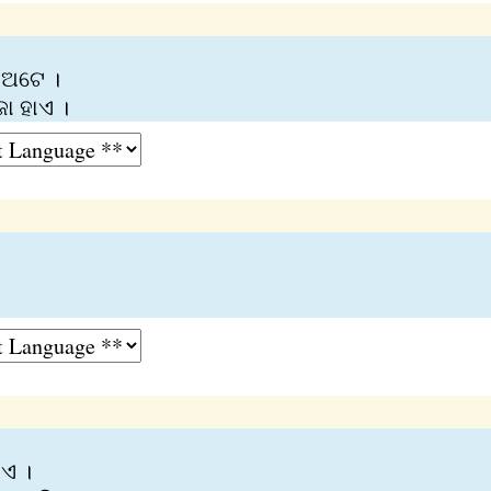
 ଅଟେ ।
ାଜା ହାଏ ।
ଏ ।