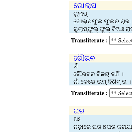
ଗୋଲାପ
ଗୁଲାପ୍‍
ଗୋଲାପଫୁଲ ଫୁଲର ରାଜା
ଗୁଲାପ୍‌ଫୁଲ୍‌ ଫୁଲ୍‌ କିଆଃ ର
Transliterate :
ଗୌରବ
ନାଁ
ଗୌରବର ବିଳୟ ନାହିଁ ।
ନାଁ କେଭେ ଉମ୍‍ ବିଣିବ୍‍ ତା ।
Transliterate :
ଘର
ଅଃ
ନଡ଼ାରେ ଘର ଛପର କରାଯା