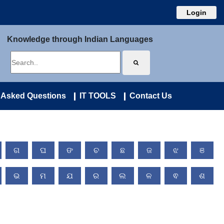
Login
Knowledge through Indian Languages
 Asked Questions
IT TOOLS
Contact Us
ଗ
ଘ
ଙ
ଚ
ଛ
ଜ
ଝ
ଞ
ଭ
ମ
ଯ
ର
ଲ
ଳ
ଵ
ଶ