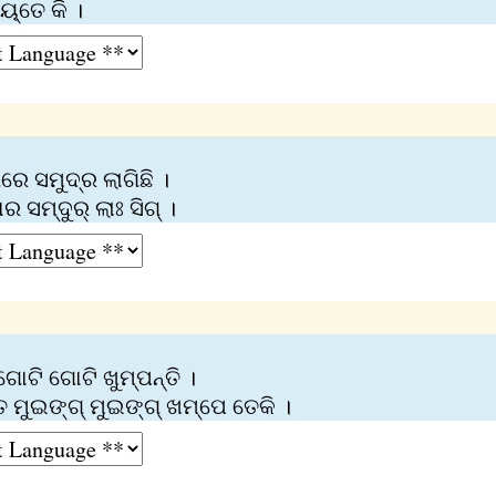
୍‌ତେ କି ।
େ ସମୁଦ୍ର ଲାଗିଛି ।
ମ୍‌ଦୁର୍‌ ଲାଃ ସିଗ୍‌ ।
ୋଟି ଗୋଟି ଖୁମ୍ପନ୍ତି ।
‍ ତେ ମୁଇଙ୍ଗ୍ ମୁଇଙ୍ଗ୍ ଖମ୍‌ପେ ତେକି ।