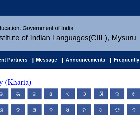
Education, Government of India
nstitute of Indian Languages(CIIL), Mysuru
nt Partners
Message
Announcements
Frequently
y (Kharia)
ଉ
ଊ
ଋ
ଌ
ଏ
ଓ
ଔ
କ
ଖ
ଣ
ତ
ଥ
ଦ
ଧ
ନ
ପ
ଫ
ବ