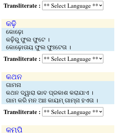
Transliterate :
କଢ଼ି
କୋଢ଼ୋ
କଢ଼ିରୁ ଫୁଲ ଫୁଟେ ।
କୋଢ଼ୋତାୟ ଫୁଲ ଫୁଃଟେତା ।
Transliterate :
କଥନ
ଗାମନା
କଥନ ଦ୍ୱାରା ଭାବ ପ୍ରକାଶ କରାଯାଏ ।
ଗାମ କରି ମନ ଆଃ କାୟମ୍‍ ଗାମ୍‌ନା ହଏତା ।
Transliterate :
କମ୍ପି