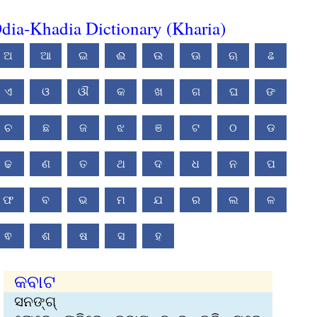
dia-Khadia Dictionary (Kharia)
ଅ
ଆ
ଇ
ଈ
ଉ
ଊ
ଋ
ଌ
ଏ
ଓ
ଔ
କ
ଖ
ଗ
ଘ
ଙ
ଚ
ଛ
ଜ
ଝ
ଞ
ଟ
ଠ
ଡ
ଢ
ଣ
ତ
ଥ
ଦ
ଧ
ନ
ପ
ଫ
ବ
ଭ
ମ
ଯ
ର
ଲ
ଳ
ଵ
ଶ
ଷ
ସ
ହ
କବାଟ
ସନଙ୍ଗ୍