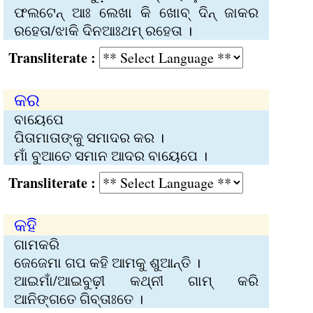
ଫଲଟେନ୍‍ ଆଃ ଲେଖା କି ଖୋବ୍‍ ଦିନ୍‍ ଜାକର
ରହେତା/ଝାକି ଦିନଆଃଥମ୍‍ ରହେତା ।
Transliterate :
କର
ବାୟେପେ
ପିତାମାତାଙ୍କୁ ସମାଦର କର ।
ମାଁ ବୁଆତେ ସମାନ ଆଦର ବାୟେପେ ।
Transliterate :
କହି
ଗାମକରି
ଜେଜେମା ଗପ କହି ଆମକୁ ଶୁଆନ୍ତି ।
ଆଇମାଁ/ଆଇବୁଢ଼ୀ କଥ୍‌ନୀ ଗାମ୍‍ କରି
ଆନିଙ୍ଗତେ ଗିବ୍‌ତାଃତେ ।