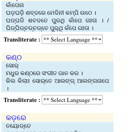
କାଁପେନା
ଘଡ଼ଘଡ଼ି ଶବ୍ଦରେ ମେଦିନୀ କମ୍ପି ଉଠେ ।
ଘଡ୍‌ଘଡି ଶବଦତେ ପୁରଥି କାଁପେ ଗଃତା । /
ଘିଡ୍‌ଘିଡ୍‌ଚଡ୍‌ଚଡ୍‌ତେ ପୁର୍‌ଥି କଁପେ ଗଃତା ।
Transliterate :
କଣ୍ଠ
ସୋର୍‍
ମଧୁର କଣ୍ଠରେ ସଂଗୀତ ଗାନ କର ।
କିଲ କିଲାଃ ସୋର୍‌ତେ ଆଲଙ୍ଗ୍ ଆଲଙ୍ଗନାପେ
।
Transliterate :
କଡ଼ରେ
ତୟୋଡ୍‌ତେ