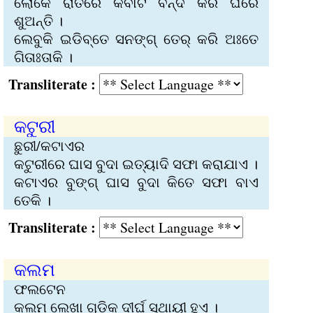
ଲୋକେ ରାତିରେ କବାଟ ବନ୍ଦ କରି ଘରେ
ଶୁଅନ୍ତି ।
ଲେବୁକି ଇଡିବ୍‌ତେ ସନଙ୍ଗ୍ ତେର୍‍ କରି ଅଃତେ
ଗିତାଃତାକି ।
Transliterate :
କଟୁରୀ
ଛୁରୀ/କଟାଏର
କଟୁରୀରେ ଘାସ ବୁଦା ଇତ୍ୟାଦି ସଫା କରାଯାଏ ।
କଟାଏର ବୁଙ୍ଗ୍ ଘାସ ବୁଦା କିତେ ସଫା ବାଏ
ତେକି ।
Transliterate :
କଲମ
ଫଲଟେନ
କଲମ ଲେଖା ଗୁଡ଼ିକ ଦୀର୍ଘ ସ୍ଥାୟୀ ହୁଏ ।