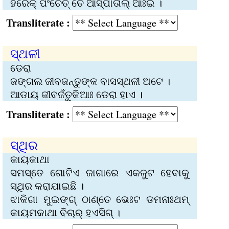
ହରେକ୍‌ ପଂଚେତ୍‌ ତେ ଆସ୍‌ପାତାଲ୍‌ ଆଃଇ ।
Transliterate :
ସ୍ଥଳୀ
ଡେରା
ଜଙ୍ଗଲ ଜୀବଜନ୍ତୁଙ୍କ ବାସସ୍ଥଳୀ ଅଟେ ।
ଆଡାୟ ଜୀବଜଁତୁକିଆଃ ଡେରା ହାଏ ।
Transliterate :
ସ୍ଥିର
କାୟକାଥା
ସମସ୍ତେ ଗୋଟିଏ ଜାଗାରେ ଏକଜୁଟ ହେବାକୁ
ସ୍ଥିର କରାଯାଇଛି ।
ଝାକିଗା ମୁଇଙ୍ଗ୍ ଠାଣ୍‌ତେ ଭେଃଟ ଡମନାଃଥମ୍‌
କାୟମକାଥା ବିଚାର୍‌ ହଏସିଗ୍‌ ।