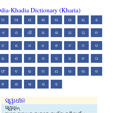
dia-Khadia Dictionary (Kharia)
ଅ
ଆ
ଇ
ଈ
ଉ
ଊ
ଋ
ଌ
ଏ
ଓ
ଔ
କ
ଖ
ଗ
ଘ
ଙ
ଚ
ଛ
ଜ
ଝ
ଞ
ଟ
ଠ
ଡ
ଢ
ଣ
ତ
ଥ
ଦ
ଧ
ନ
ପ
ଫ
ବ
ଭ
ମ
ଯ
ର
ଲ
ଳ
ଵ
ଶ
ଷ
ସ
ହ
ସ୍ୱାଧୀନ
ସ୍ୱାଧିନ୍‌