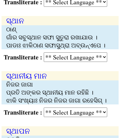
Transliterate :
ସ୍ଥାନ
ଠାଣ୍‌
ଗାଁର ସବୁସ୍ଥାନ ସଫା ସୁତୁରା ରଖାଯାଉ ।
ପାଡାଃ ଝାକିଠାଣ ସଫାସୁଥ୍‌ରା ଅବ୍‌ଉନ୍‌ଏପେ ।
Transliterate :
ସ୍ଥାନୀୟ ମାନ
ନିଜର ଜାଗା
ପ୍ରତି ଅଙ୍କର ସ୍ଥାନୀୟ ମାନ ରହିଛି ।
ଝାକି ସଂଖ୍ୟାଃ ନିଜର ନିଜର ଜାଗା ରହେସିଗ୍‌ ।
Transliterate :
ସ୍ଥାପନ