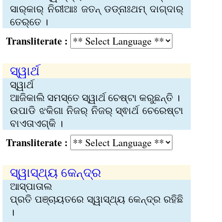
ସାର୍‌କାର୍‌ ନିରୀଆଃ ଜତନ୍‌ ଡଡ୍‌ନାଃଥମ୍‌ ଦାଗ୍‌ଦାର୍‌
ତେର୍‌ତେ ।
Transliterate :
ସ୍ୱାର୍ଥ
ସ୍ୱାର୍ଥ
ଆଜିକାଲି ସମସ୍ତେ ସ୍ୱାର୍ଥ ଚେଷ୍ଟା କରୁଛନ୍ତି ।
ଉପାଡି ଝକିଗା ନିଜର୍‌ ନିଜର୍‌ ସ୍ଵାର୍ଥ ଚେରେଷ୍ଟା
ବାଏତାଏଗ୍‌କି ।
Transliterate :
ସ୍ୱାସ୍ଥ୍ୟ କେନ୍ଦ୍ର
ଆସ୍‌ପାତାଲ
ପ୍ରତି ପଞ୍ଚାୟତରେ ସ୍ୱାସ୍ଥ୍ୟ କେନ୍ଦ୍ର ରହିଛି
।