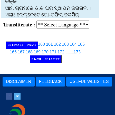
ଡକ୍‌କି
ଆମ ଗ୍ରାମରେ ଡାକ ଘର ସ୍ଥାପନ କରାଗଲା ।
ଏଲାଃ କେଲ୍‌କେତେ ପୋ-ଟଫିସ୍‌ ଡକସିଗ୍‌ ।
Transliterate :
160
161
162
163
164
165
<< First <<
Prev <
166
167
168
169
170
171
172
........
173
> Next
>> Last >>
DISCLAIMER
FEEDBACK
USEFUL WEBSITES