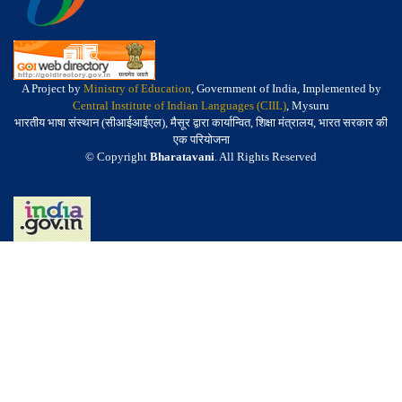
A Project by
Ministry of Education
, Government of India, Implemented by
Central Institute of Indian Languages (CIIL)
, Mysuru
भारतीय भाषा संस्थान (सीआईआईएल), मैसूर द्वारा कार्यान्वित, शिक्षा मंत्रालय, भारत सरकार की
एक परियोजना
© Copyright
Bharatavani
. All Rights Reserved