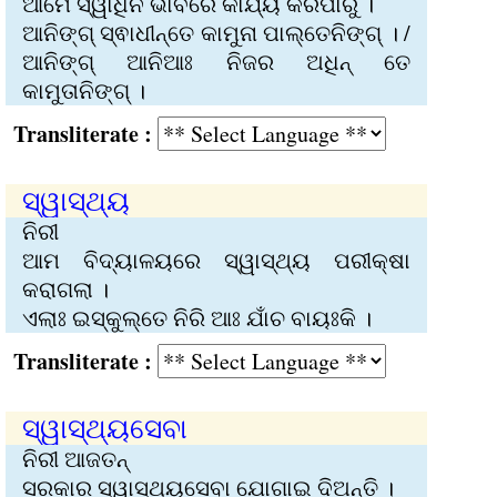
ଆମେ ସ୍ୱାଧିନ ଭାବରେ କାର୍ଯ୍ୟ କରିପାରୁଁ ।
ଆନିଙ୍ଗ୍ ସ୍ଵାଧୀନ୍‌ତେ କାମୁନା ପାଲ୍‌ତେନିଙ୍ଗ୍ । /
ଆନିଙ୍ଗ୍ ଆନିଆଃ ନିଜର ଅଧିନ୍‌ ତେ
କାମୁତାନିଙ୍ଗ୍ ।
Transliterate :
ସ୍ୱାସ୍ଥ୍ୟ
ନିରୀ
ଆମ ବିଦ୍ୟାଳୟରେ ସ୍ୱାସ୍ଥ୍ୟ ପରୀକ୍ଷା
କରାଗଲା ।
ଏଲାଃ ଇସ୍‌କୁଲ୍‌ତେ ନିରି ଆଃ ଯାଁଚ ବାୟଃକି ।
Transliterate :
ସ୍ୱାସ୍ଥ୍ୟସେବା
ନିରୀ ଆଜତନ୍‌
ସରକାର ସ୍ୱାସ୍ଥ୍ୟସେବା ଯୋଗାଇ ଦିଅନ୍ତି ।