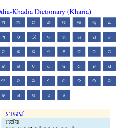
dia-Khadia Dictionary (Kharia)
ଅ
ଆ
ଇ
ଈ
ଉ
ଊ
ଋ
ଌ
ଏ
ଓ
ଔ
କ
ଖ
ଗ
ଘ
ଙ
ଚ
ଛ
ଜ
ଝ
ଞ
ଟ
ଠ
ଡ
ଢ
ଣ
ତ
ଥ
ଦ
ଧ
ନ
ପ
ଫ
ବ
ଭ
ମ
ଯ
ର
ଲ
ଳ
ଵ
ଶ
ଷ
ସ
ହ
ମାଉସୀ
ମ‌ଅଁସୀ