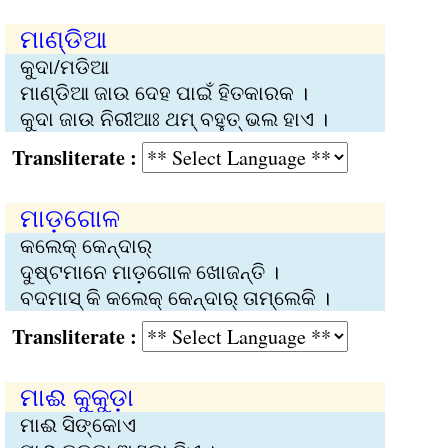
ମାଣ୍ଡିଆ
କୁଦା/ମଡିଆ
ମାଣ୍ଡିଆ ଜାଉ ଦେହ ପାଇଁ ହିତକାରକ ।
କୁଦା ଜାଉ ନିରୀଆଃ ଥମ୍‌ ବହୁତ୍‌ ଭଲ ହାଏ ।
Transliterate :
ମାଡ଼ଗୋଳ
କଲେକ୍‌ କେନ୍ଦାର୍‌
ଦୁଷ୍ଟମାନେ ମାଡ଼ଗୋଳ ଖୋଜନ୍ତି ।
ବଦମାସ୍‌ କି କଲେକ୍‌ କେନ୍ଦାର୍‌ ତାମ୍‌ଲେକି ।
Transliterate :
ମାଈ କୁକୁଡ଼ା
ମାଈ ସିଙ୍କୋଏ