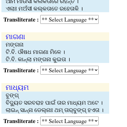
ଆମ ମାଉସୀ କଲିକତାରେ ରହନ୍ତି ।
ଏଲାଃ ମ‌ଅଁସୀ କଲ୍‌କତାତେ ରହେତାକି ।
Transliterate :
ମାଗଣା
ମଙ୍ଗନା
ଟି.ବି. ଔଷଧ ମାଗଣା ମିଳେ ।
ଟି.ବି. କାନ୍‌ଲା ମଙ୍ଗନା କୁଇତା ।
Transliterate :
ମାଧ୍ୟମ
ବୁଙ୍ଗ୍
ବିଦ୍ୟୁତ ସରବରାହ ପାଇଁ ତାର ମାଧ୍ୟମ ଅଟେ ।
ଲାଇନ୍‌ ସାନ୍‌ନା ଡେଲ୍‌ନାଃ ଥମ୍‌ ତାର୍‌ବୁଙ୍ଗ୍ ହଏତା ।
Transliterate :