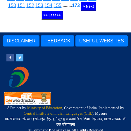
150
151
152
153
154
155
........
173
> Next
>> Last >>
DISCLAIMER
FEEDBACK
USEFUL WEBSITES
A Project by
Ministry of Education
, Government of India, Implemented by
Central Institute of Indian Languages (CIIL)
, Mysuru
भारतीय भाषा संस्थान (सीआईआईएल), मैसूर द्वारा कार्यान्वित, शिक्षा मंत्रालय, भारत सरकार की
एक परियोजना
© Copyright
Bharatavani
. All Rights Reserved