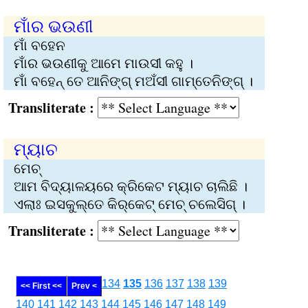
ମାଁର ଭ‌ଉଣୀ
ମାଁ ବହେନ
ମାଁର ଭ‌ଉଣୀକୁ ଆମେ ମାଉସୀ କହୁ ।
ମାଁ ବହେନ୍‌ ତେ ଆନିଙ୍ଗ୍ ମ‌ଅଁସୀ ଗାମ୍‌ତେନିଙ୍ଗ୍ ।
Transliterate :
ମ୍ୟାଚ
ମେଚ୍‌
ଆମ ବିଦ୍ୟାଳୟରେ କ୍ରିକେଟ ମ୍ୟାଚ ଚାଲିଛି ।
ଏଲାଃ ଇସ‌କୁଲ୍‌ତେ କିର୍‌କେଟ୍‌ ମେଚ୍‌ ଚଲେସିଗ୍‌ ।
Transliterate :
134
135
136
137
138
139
<< First <<
Prev <
140
141
142
143
144
145
146
147
148
149