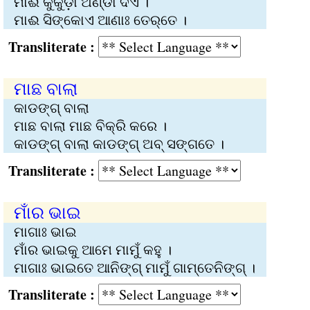
ମାଈ କୁକୁଡ଼ା ଅଣ୍ଡା ଦିଏ ।
ମାଈ ସିଙ୍କୋଏ ଆଣାଃ ତେର୍‌ତେ ।
Transliterate :
ମାଛ ବାଲା
କାଡଙ୍ଗ୍ ବାଲା
ମାଛ ବାଲା ମାଛ ବିକ୍ରି କରେ ।
କାଡଙ୍ଗ୍ ବାଲା କାଡଙ୍ଗ୍ ଅବ୍‌ ସଙ୍ଗତେ ।
Transliterate :
ମାଁର ଭାଇ
ମାଗାଃ ଭାଇ
ମାଁର ଭାଇକୁ ଆମେ ମାମୁଁ କହୁ ।
ମାଗାଃ ଭାଇତେ ଆନିଙ୍ଗ୍ ମାମୁଁ ଗାମ୍‌ତେନିଙ୍ଗ୍ ।
Transliterate :